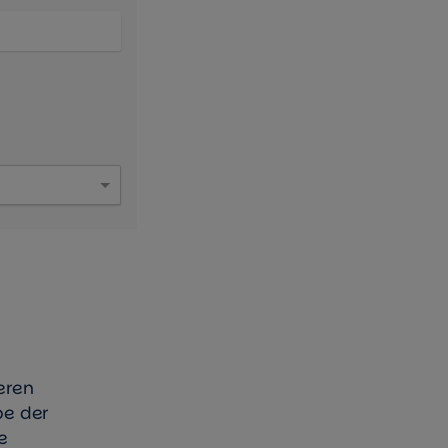
eren
be der
e