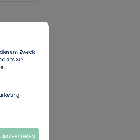
u diesem Zweck
ookies Sie
re
arketing
E AKZEPTIEREN