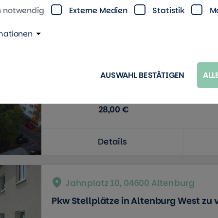
h notwendig
Externe Medien
Statistik
M
Heeresbergstraße 30, 07549 Gera
mationen
Abschließbarer Parkplatz in der Heer
AUSWAHL BESTÄTIGEN
ALL
Miete in €
28,00 €
Details
Jahnplatz 10, 04600 Altenburg
Pkw Stellplätze in Altenburg West zu 