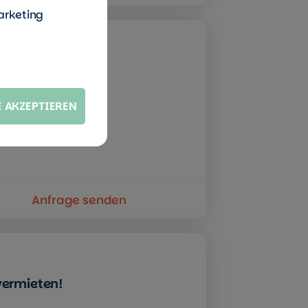
arketing
esbergstraße
E AKZEPTIEREN
Anfrage senden
vermieten!