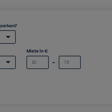
 parken?
Miete in €
Miete mindestens
Miete maximal