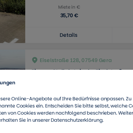
Miete in €
35,70 €
Details
Eiselstraße 128, 07549 Gera
Eigener Stellplatz in der Eiselstraße
lungen
sere Online-Angebote auf Ihre Bedürfnisse anpassen. Z
Miete in €
nannte Cookies ein. Entscheiden Sie bitte selbst, welche C
20,00 €
rten von Cookies werden nachfolgend beschrieben. Weite
rhalten Sie in unserer
Datenschutzerklärung
.
Details