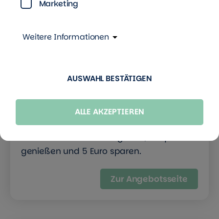
Marketing
Weitere Informationen
Lebensmittel retten &
die Umwelt schonen
AUSWAHL BESTÄTIGEN
5 Euro sparen bei etepetete
Bestellen Sie Obst und Gemüse, das nicht
ALLE AKZEPTIEREN
ganz der Norm entspricht. Gutscheincode
TAG5 im Warenkorb eingeben, Bioqualität
genießen und 5 Euro sparen.
Zur Angebotsseite