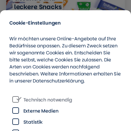
leckere Snacks
Cookie-Einstellungen
12 % bei foodloose sichern
Qualität steht bei foodloose an erster
Wir möchten unsere Online-Angebote auf Ihre
Stelle. Die Gründerinnen entwickeln alle
Bedürfnisse anpassen. Zu diesem Zweck setzen
Rezepte selbst und kreieren aus besten
wir sogenannte Cookies ein. Entscheiden Sie
Bio-Rohstoffen wahre
bitte selbst, welche Cookies Sie zulassen. Die
Arten von Cookies werden nachfolgend
Geschmacksexplosionen.
beschrieben. Weitere Informationen erhalten Sie
in unserer
Datenschutzerklärung
.
Zur Angebotsseite
Technisch notwendig
Externe Medien
Statistik