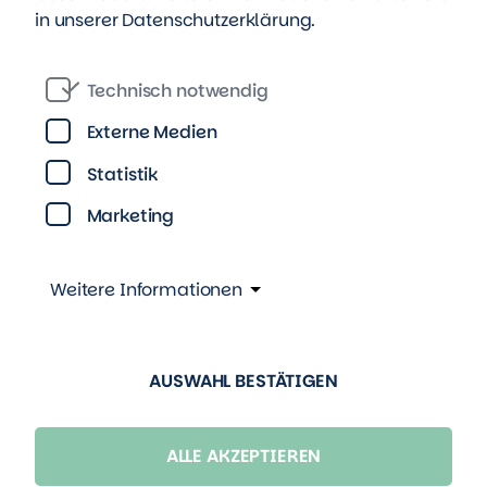
in unserer
Datenschutzerklärung
.
Mehr Informationen zum Standort Zeitz
Technisch notwendig
Externe Medien
Statistik
Kontakt
Marketing
Weitere Informationen
Pressestelle Berlin
TAG Immobilien AG
Kurfürstenstraße 87, 10787 Berlin
AUSWAHL BESTÄTIGEN
Grit Zobel |
E-Mail
ALLE AKZEPTIEREN