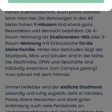
Theater und Museen sowie Erholung in der
nahen Auenlandschaft. Auch prima wohnen
kann man hier. Die Wohnungen in den 40
Meter hohen
Y-Häusern
sind etwas ganz
Besonderes und dennoch bezahlbar. Ob 4-
Raum-Wohnung als
Studierenden-WG
oder 3-
Raum-
Wohnung
mit Einbauküche
für die
kleine Familie
. Hinter den Gebäuden liegt der
Stadtpark, Kitas und Schulen sind in der Nähe.
Die Stadtmitte, ÖPNV und Geschäfte sind
fußläufig erreichbar. Zum Campus gelangt
man schnell mit dem Fahrrad.
Immer beliebter wird der
südliche Stadtrand
.
Lebendig und ruhig zugleich, zieht er Familien,
Paare, ältere Menschen und dank guter
Anbindung auch viele Pendelnde an.