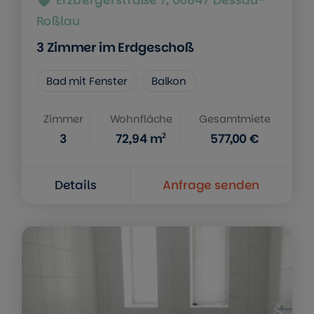
Erzbergerstraße 7, 06847 Dessau-
Roßlau
3 Zimmer im Erdgeschoß
Bad mit Fenster
Balkon
Zimmer
Wohnfläche
Gesamtmiete
2
3
72,94
m
577,00 €
Details
Anfrage senden