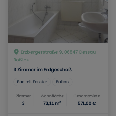
Erzbergerstraße 9, 06847 Dessau-
Roßlau
3 Zimmer im Erdgeschoß
Bad mit Fenster
Balkon
Zimmer
Wohnfläche
Gesamtmiete
2
3
73,11
m
571,00 €