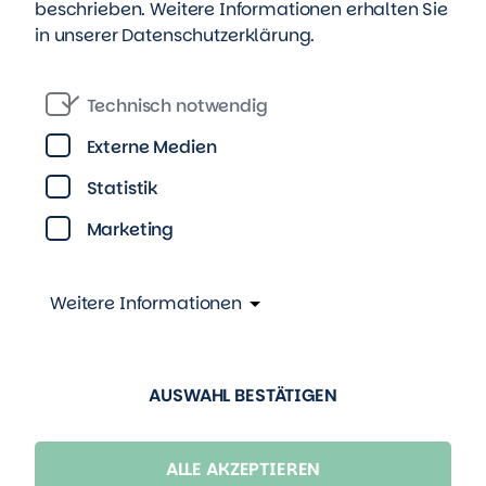
Betreuungs- und
entste
beschrieben. Weitere Informationen erhalten Sie
in unserer
Datenschutzerklärung
.
Serviceangeboten.
Technisch notwendig
Externe Medien
Statistik
Marketing
Andere Wohnstandorte
Weitere Informationen
Wohnungen zur Miete in
AUSWAHL BESTÄTIGEN
Dessau-Roßlau
ALLE AKZEPTIEREN
Dessaus
Innenstadt
lockt mit Cafés, Kino,