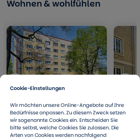
Wohnen & wohlfühlen
Cookie-Einstellungen
Betreutes Wohnen
Dess
Wir möchten unsere Online-Angebote auf Ihre
Tornauer Straße 23a
Bezugs
Bedürfnisse anpassen. Zu diesem Zweck setzen
wir sogenannte Cookies ein. Entscheiden Sie
Modern und barrierearm
In der 
bitte selbst, welche Cookies Sie zulassen. Die
wohnen mit umfassenden
im Woh
Arten von Cookies werden nachfolgend