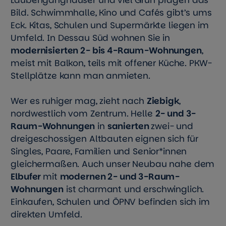
Laubenganghäuser und viel Grün prägen das
Bild. Schwimmhalle, Kino und Cafés gibt’s ums
Eck. Kitas, Schulen und Supermärkte liegen im
Umfeld. In Dessau Süd wohnen Sie in
modernisierten 2- bis 4-Raum-Wohnungen
,
meist mit Balkon, teils mit offener Küche. PKW-
Stellplätze kann man anmieten.
Wer es ruhiger mag, zieht nach
Ziebigk
,
nordwestlich vom Zentrum. Helle
2- und 3-
Raum-Wohnungen
in
sanierten
zwei- und
dreigeschossigen Altbauten eignen sich für
Singles, Paare, Familien und Senior*innen
gleichermaßen. Auch unser Neubau nahe dem
Elbufer
mit
modernen 2- und 3-Raum-
Wohnungen
ist charmant und erschwinglich.
Einkaufen, Schulen und ÖPNV befinden sich im
direkten Umfeld.