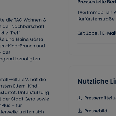
Pressestelle Berl
TAG Immobilien 
Kurfürstenstraße 8
tte die TAG Wohnen &
s der Nachbarschaft
tiv-Treff
Grit Zobel |
E-Mai
ße und kleine Gäste
tern-Kind-Brunch und
k des
ngend benötigten
l-Hilfe e.V. hat die
Nützliche 
rsten Eltern-Kind-
startet. Unterstützung
Pressemitteil
 der Stadt Gera sowie
Plus – für
Pressebild
lerweile treffen sich