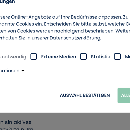
lungen
monatlich wechselnde
g, Bewegung und
sere Online-Angebote auf Ihre Bedürfnisse anpassen. Z
nannte Cookies ein. Entscheiden Sie bitte selbst, welche C
rten von Cookies werden nachfolgend beschrieben. Weite
rhalten Sie in unserer
Datenschutzerklärung
.
7545 Gera
h notwendig
Externe Medien
Statistik
M
tenfreies Angebot, nur
mationen
eitrag zu zahlen. Eine
AUSWAHL BESTÄTIGEN
ALL
e/gera/aktiv-treff
n ein aktives
nvierteln. Im