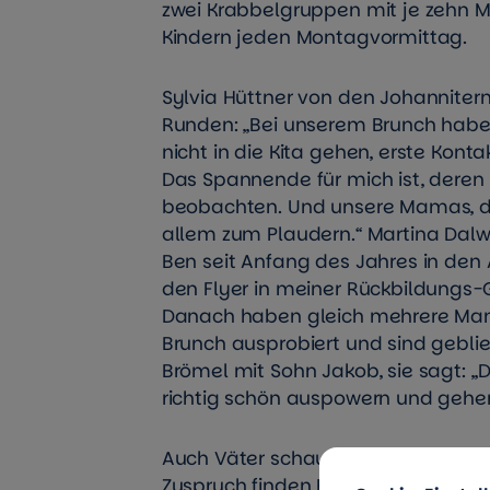
zwei Krabbelgruppen mit je zehn M
Kindern jeden Montagvormittag.
Sylvia Hüttner von den Johannitern
Runden: „Bei unserem Brunch haben
nicht in die Kita gehen, erste Konta
Das Spannende für mich ist, deren
beobachten. Und unsere Mamas, die
allem zum Plaudern.“ Martina Dal
Ben seit Anfang des Jahres in den A
den Flyer in meiner Rückbildungs-G
Danach haben gleich mehrere Mam
Brunch ausprobiert und sind gebli
Brömel mit Sohn Jakob, sie sagt: „D
richtig schön auspowern und geh
Auch Väter schauen im Aktiv-Treff 
Zuspruch finden Erste-Hilfe-Kurse 