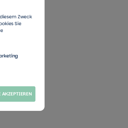
u diesem Zweck
ookies Sie
re
arketing
E AKZEPTIEREN