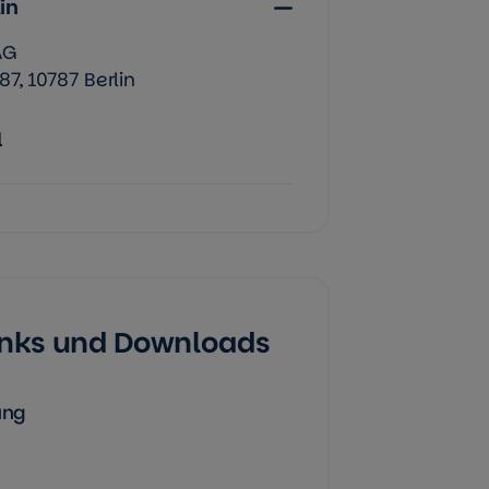
in
AG
7, 10787 Berlin
l
Links und Downloads
ung