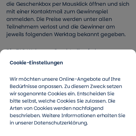
die Geschenkbox per Mausklick öffnen und sich
mit einer Kontaktmail zum Gewinnspiel
anmelden. Die Preise werden unter allen
Teilnehmern verlost und die Gewinner am
jeweils folgenden Werktag bekannt gegeben.
Die TAG Wohnen wünscht allen frohe
Weihnachtstage und ein glückliches neues
Cookie-Einstellungen
Jahr!
Wir möchten unsere Online-Angebote auf Ihre
Unter der Wohnmarke „TAG Wohnen“
Bedürfnisse anpassen. Zu diesem Zweck setzen
bewirtschaftet die TAG Immobilien AG mehr
wir sogenannte Cookies ein. Entscheiden Sie
als 84.000 Wohnungen, vorrangig in Nord- und
bitte selbst, welche Cookies Sie zulassen. Die
Ostdeutschland, und ist in der Entwicklung von
Arten von Cookies werden nachfolgend
lebenswerten Quartieren aktiv.
beschrieben. Weitere Informationen erhalten Sie
in unserer
Datenschutzerklärung
.