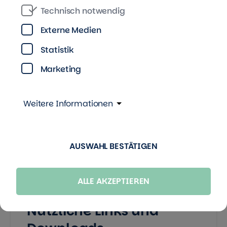
Kontakt
Technisch notwendig
Externe Medien
Statistik
Pressestelle Berlin
Marketing
TAG Immobilien AG
Kurfürstenstraße 87, 10787 Berlin
Weitere Informationen
Grit Zobel |
E-Mail
AUSWAHL BESTÄTIGEN
ALLE AKZEPTIEREN
Nützliche Links und