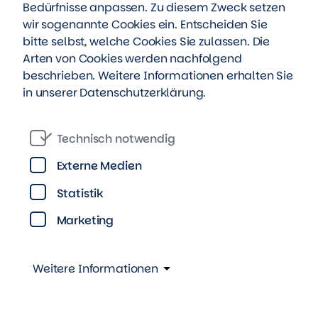
Bedürfnisse anpassen. Zu diesem Zweck setzen
Badewanne
wir sogenannte Cookies ein. Entscheiden Sie
bitte selbst, welche Cookies Sie zulassen. Die
Arten von Cookies werden nachfolgend
Zimmer
Wohnfläche
Gesamtmiete
beschrieben. Weitere Informationen erhalten Sie
2
1
34,67
m
437,00 €
in unserer
Datenschutzerklärung
.
Details
Anfrage senden
Technisch notwendig
Externe Medien
Statistik
Mehr anzeigen
Marketing
Weitere Informationen
So kannst du bei uns wohnen
...