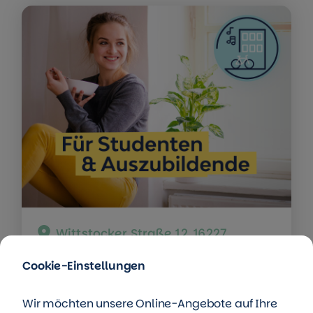
Wittstocker Straße 12, 16227
Eberswalde
Cookie-Einstellungen
Coole Single‑Bude: 1‑Raum Wohnung
frei
Wir möchten unsere Online-Angebote auf Ihre