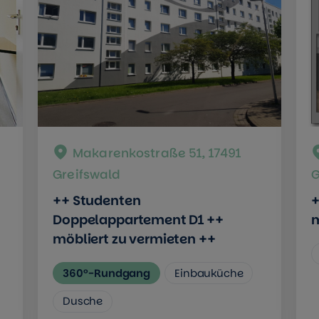
Makarenkostraße 51, 17491
Greifswald
G
++ Studenten
+
Doppelappartement D1 ++
m
möbliert zu vermieten ++
360°-Rundgang
Einbauküche
Dusche