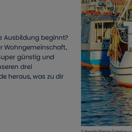
ie Ausbildung beginnt?
er Wohngemeinschaft,
Super günstig und
seren drei
e heraus, was zu dir
© Kerstin Riemer/pixabay.