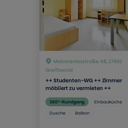
Makarenkostraße 48, 17491
Greifswald
++ Studenten-WG ++ Zimmer
möbliert zu vermieten ++
360°-Rundgang
Einbauküche
Dusche
Balkon