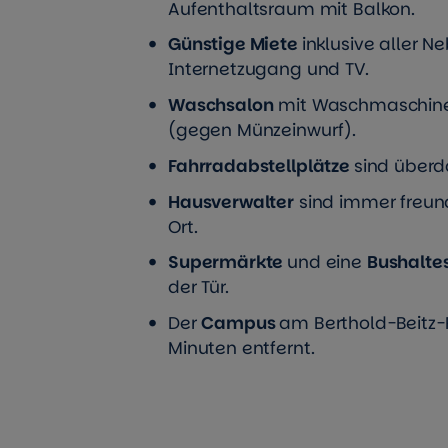
Aufenthaltsraum mit Balkon.
Günstige Miete
inklusive aller N
Internetzugang und TV.
Waschsalon
mit Waschmaschine
(gegen Münzeinwurf).
Fahrradabstellplätze
sind überd
Hausverwalter
sind immer freund
Ort.
Supermärkte
und eine
Bushalte
der Tür.
Der
Campus
am Berthold-Beitz-P
Minuten entfernt.