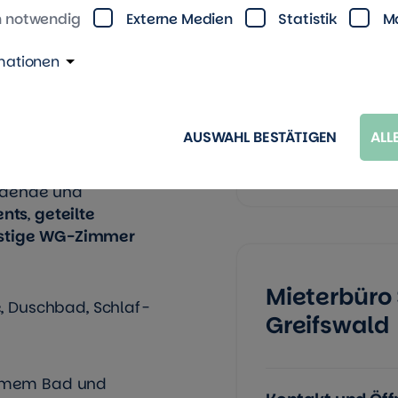
h notwendig
Externe Medien
Statistik
M
Umzugsbeihilf
mationen
hnen ...
Wohntipps für
AUSWAHL BESTÄTIGEN
ALL
Greifswald
ern in der
de, Mitarbeiterinnen
ildende und
ents
,
geteilte
stige
WG-Zimmer
Mieterbür
, Duschbad, Schlaf-
Greifswald
amem Bad und