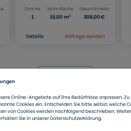
te
Zimmer
Wohnfläche
Gesamtmiete
2
1
19,00
m
308,00 €
Details
Anfrage senden
Mehr anzeigen
lungen
sere Online-Angebote auf Ihre Bedürfnisse anpassen. Z
ts und WG-
nannte Cookies ein. Entscheiden Sie bitte selbst, welche C
rten von Cookies werden nachfolgend beschrieben. Weite
n, Azubis,
Nützliche 
rhalten Sie in unserer
Datenschutzerklärung
.
Mitarbeiter
Download