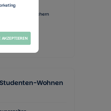
arketing
e von der Stadt sichern
 junge Leute
E AKZEPTIEREN
o Studenten-Wohnen