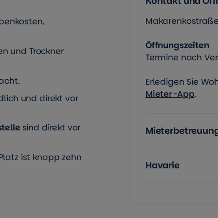
Kontakt und Öff
Makarenkostraße 
ebenkosten,
Öffnungszeiten
n und Trockner
Termine nach Ve
acht.
Erledigen Sie W
Mieter-App
.
lich und direkt vor
stelle
sind direkt vor
Mieterbetreuun
latz ist knapp zehn
Havarie