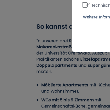
Technisc
Weitere Infor
So kannst du bei uns wo
In unseren drei
Studentenwohnhäus
Makarenkostraße
können Studieren
der Universität Greifswald, Auszub
Praktikanten schöne
Einzelapartm
Doppelapartments
und
super gün
mieten.
Möblierte Apartments
mit Küche
und Wohnzimmer.
WGs mit 5 bis 9 Zimmern
mit
Gemeinschaftsküche, gemeins