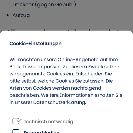
Trockner (gegen Gebühr)
Aufzug
Alles, was du zum Leben brauchst:
Cookie-Einstellungen
Das Hochhaus befindet sich im
Katharinenviertel, nur ein Katzensprung vom
Wir möchten unsere Online-Angebote auf Ihre
kreisrunden Stadtzentrum entfernt. Zur
Bedürfnisse anpassen. Zu diesem Zweck setzen
Hochschule ist es nur ein kurzer Weg und mit
wir sogenannte Cookies ein. Entscheiden Sie
dem Rad bist du gut unterwegs. Du hast es
bitte selbst, welche Cookies Sie zulassen. Die
nicht weit zum Bahnhof und einkaufen kannst
Arten von Cookies werden nachfolgend
du in unmittelbarer Nähe. Es gibt Cafés,
beschrieben. Weitere Informationen erhalten Sie
Restaurants und – für deine Einrichtungsideen
in unserer
Datenschutzerklärung
.
– auch einen nahen Baumarkt.
Technisch notwendig
Unser Tipp: Begrüßungsgeld
Externe Medien