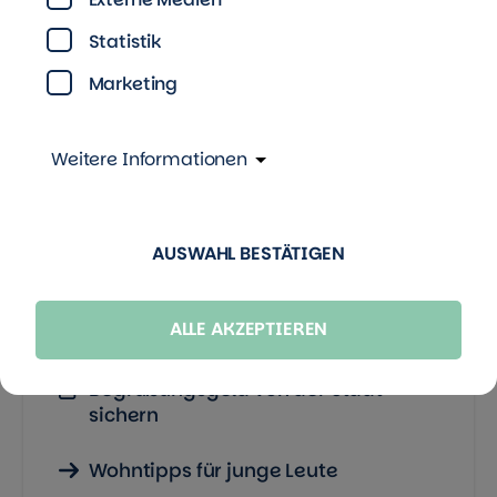
sichern!
Statistik
Melde deinen Hauptwohnsitz in
Marketing
Neubrandenburg an und die Stadt zahlt dir ein
Begrüßungsgeld von maximal 150 Euro. Die
Weitere Informationen
Auszahlung erfolgt in zwei Teilbeträgen.
AUSWAHL BESTÄTIGEN
Nützliche Links und
Downloads
ALLE AKZEPTIEREN
Begrüßungsgeld von der Stadt
sichern
Wohntipps für junge Leute