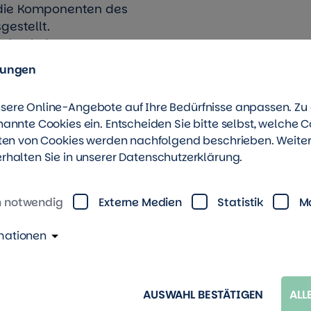
d die Komponenten des
estellt.
indruck des Systems
it ihren Angehörigen
lungen
lich zu allen Fragen
nd Möglichkeiten
sere Online-Angebote auf Ihre Bedürfnisse anpassen. Z
Ansprechpartner vom
nannte Cookies ein. Entscheiden Sie bitte selbst, welche C
rten von Cookies werden nachfolgend beschrieben. Weite
rhalten Sie in unserer
Datenschutzerklärung
.
schaftstreff in der
ontag ab 14 Uhr für
h notwendig
Externe Medien
Statistik
M
bote und alle
ben Textildruck,
mationen
acken von
men Gesangseinlagen.
 in Sangerhausen
AUSWAHL BESTÄTIGEN
ALL