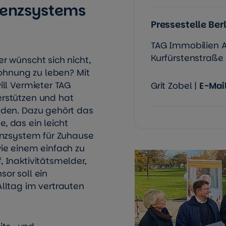
tenzsystems
Pressestelle Berl
TAG Immobilien 
Kurfürstenstraße 8
r wünscht sich nicht,
Wohnung zu leben? Mit
ll Vermieter TAG
Grit Zobel |
E-Mai
rstützen und hat
nden. Dazu gehört das
 das ein leicht
enzsystem für Zuhause
ie einem einfach zu
 Inaktivitätsmelder,
or soll ein
lltag im vertrauten