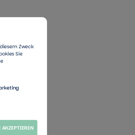
u diesem Zweck
ookies Sie
re
arketing
E AKZEPTIEREN