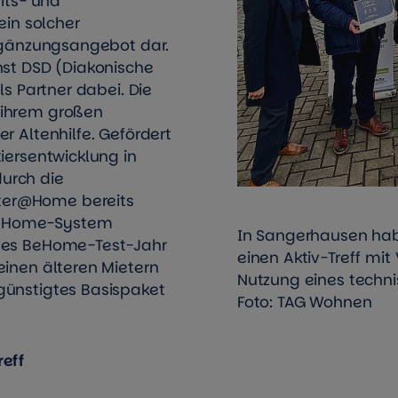
ts- und
ein solcher
Ergänzungsangebot dar.
nst DSD (Diakonische
ls Partner dabei. Die
 ihrem großen
r Altenhilfe. Gefördert
iersentwicklung in
urch die
ter@Home bereits
BeHome-System
In Sangerhausen ha
oses BeHome-Test-Jahr
einen Aktiv-Treff mi
einen älteren Mietern
Nutzung eines techni
günstigtes Basispaket
Foto: TAG Wohnen
reff