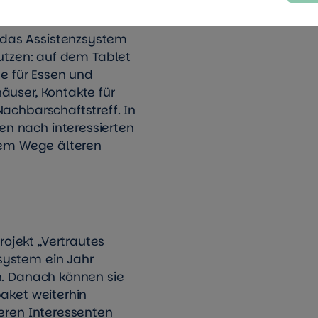
das Assistenzsystem
nutzen: auf dem Tablet
te für Essen und
äuser, Kontakte für
Nachbarschaftstreff. In
n nach interessierten
esem Wege älteren
ojekt „Vertrautes
system ein Jahr
n. Danach können sie
paket weiterhin
deren Interessenten