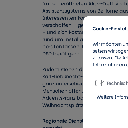
Im neu eröffneten Aktiv-Treff sin
Assistenzsystems von BeHome ausg
Interessenten können sich einen E
verschaffen – gerne gemeinsam m
Cookie-Einstel
– und sich kostenlos und unverbind
rund um Installation, Bedienung u
Wir möchten un
beraten lassen. Ein persönlicher 
setzen wir soge
DSD berät gern.
zulassen. Die A
Informationen e
Zudem stehen die Türen im Nachbar
Karl-Liebknecht-Straße 45 jeden M
Technisc
ganz unterschiedliche Freizeitange
Menschen offen. Angeboten wird ne
Weitere Infor
Adventskranz basteln auch das B
Weihnachtsplätzen mit gemeinsa
Regionale Dienstleistungspartner
gesucht