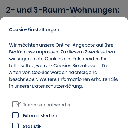
2- und 3-Raum-Wohnungen:
Für Paare und kleine
Familien!
Cookie-Einstellungen
Wir möchten unsere Online-Angebote auf Ihre
2-Raum-Wohnungen mit 51 bis 61
Bedürfnisse anpassen. Zu diesem Zweck setzen
Quadratmeter Wohnfläche
wir sogenannte Cookies ein. Entscheiden Sie
3-Raum-Wohnungen mit 67 bis 74
bitte selbst, welche Cookies Sie zulassen. Die
Quadratmeter Wohnfläche
Arten von Cookies werden nachfolgend
beschrieben. Weitere Informationen erhalten Sie
alle Wohnungen mit Balkon oder Loggia
in unserer
Datenschutzerklärung
.
offene Wohnküchen oder geschlossene
Küchen mit Fenster
Technisch notwendig
moderne Bäder mit Dusche oder Wanne und
Externe Medien
Handtuchheizkörper
teilweise mit separatem Abstellraum in der
Statistik