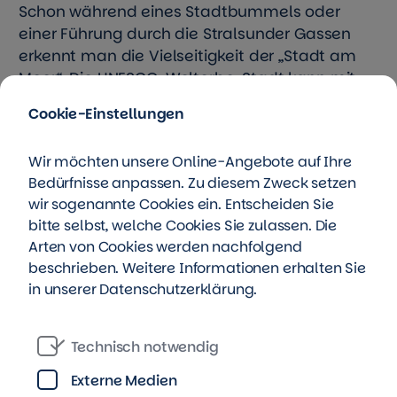
Schon während eines Stadtbummels oder
einer Führung durch die Stralsunder Gassen
erkennt man die Vielseitigkeit der „Stadt am
Meer“. Die UNESCO-Welterbe-Stadt kann mit
vielen architektonischen Highlights punkten.
Cookie-Einstellungen
An meinem Wohnort Stralsund mag ich …
dass
Wir möchten unsere Online-Angebote auf Ihre
alles zu Fuß oder mit dem Fahrrad erreichbar
Bedürfnisse anpassen. Zu diesem Zweck setzen
ist.
wir sogenannte Cookies ein. Entscheiden Sie
bitte selbst, welche Cookies Sie zulassen. Die
Arten von Cookies werden nachfolgend
beschrieben. Weitere Informationen erhalten Sie
in unserer
Datenschutzerklärung
.
Technisch notwendig
Externe Medien