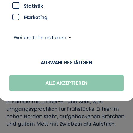
Statistik
Marketing
Weitere Informationen
© pixabay.com
AUSWAHL BESTÄTIGEN
Sonntagsfrühstück heißt bei
mir …
ALLE AKZEPTIEREN
in Familie mit „Ticker-Ei“ und Senf, was
umgangssprachlich für Frühstücks-Ei hier im
hohen Norden steht, aufgebackenen Brötchen
und gutem Mett mit Zwiebeln als Aufstrich.