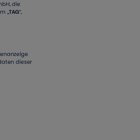
mbH, die
m „
TAG
“,
llenanzeige
daten dieser