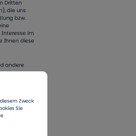
n Dritten
), die uns
tlung bzw.
eine
s Interesse im
ie Ihnen diese
nd andere
re Details,
nd Zeugnisse)
u diesem Zweck
ookies Sie
grundlage?
re
ntscheidung