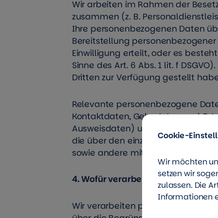
Wir arbeiten im Rahmen der Besetzu
zusammen (z. B. Personaldienstleis
Ihre personenbezogenen Daten über
Bereitstellung personenbezogener 
Einwilligung erteilt, oder es beste
Sinne des Art. 6 Abs. 1 lit. f DSGVO
Dritten zur Verfügung gestellt habe
Relevante personenbezogene Date
Kontaktdaten, Geburtstag und Ort s
Ausweisdaten) und Authentifikation
Cookie-Einstel
die über den einzelnen Bewerber A
sowie andere mit den genannten K
Wir möchten un
setzen wir soge
4. Wofür verarbeiten wir Ihre Dat
zulassen. Die A
Informationen e
Wir verarbeiten personenbezogene 