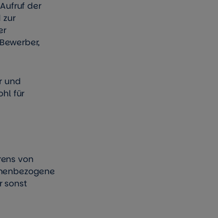
Aufruf der
 zur
er
Bewerber,
r und
hl für
rens von
sonenbezogene
r sonst