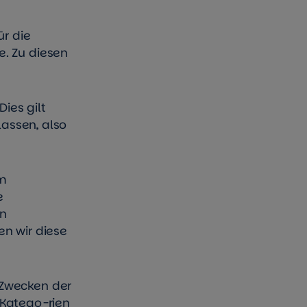
ür die
e. Zu diesen
ies gilt
assen, also
um
e
en
en wir diese
 Zwecken der
Katego-rien