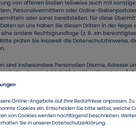
ng von offenen Stellen teilweise auch mit sonstige
tern, Personalvermittlern oder Online-Stellenportalen
mitteln oder sonst bereitstellen. Für diese Übermit
Daten an uns haben Sie diesen Dritten in der Regel 
ht eine andere Rechtsgrundlage (z. B. ein berechtigte
). Bitte prüfen Sie insoweit die Datenschutzhinweise, d
n.
n sind insbesondere Personalien (Name, Adresse u
owie Staatsangehörigkeit), Legitimationsdaten (z.B.
sdaten (z.B. Unterschriftsprobe). Dazu gehören weite
lungen
ufschluss geben (Lebenslauf, Leistungsnachweise u
ategorien vergleichbare Daten.
sere Online-Angebote auf Ihre Bedürfnisse anpassen. Z
nannte Cookies ein. Entscheiden Sie bitte selbst, welche C
en (Zweck der Verarbeitung) und auf welcher Rechts
rten von Cookies werden nachfolgend beschrieben. Weite
rhalten Sie in unserer
Datenschutzerklärung
.
Daten über Sie nur, soweit dies für den Zweck der E