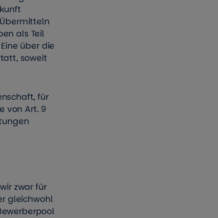
rkunft
 Übermitteln
en als Teil
 Eine über die
att, soweit
schaft, für
 von Art. 9
htungen
wir zwar für
er gleichwohl
 Bewerberpool