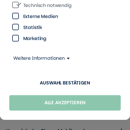
Wie läuft das Starten mit dem
Technisch notwendig
Funkarmband?
Externe Medien
Statistik
Wann kann ich das Elmo-Mobil nutzen?
Marketing
Wo kann ich mit dem Elmo-Mobil
Weitere Informationen
fahren?
Wie schnell fährt das Elmo-Mobil?
AUSWAHL BESTÄTIGEN
Für welche Entfernung reicht eine
ALLE AKZEPTIEREN
komplett aufgeladene Batterie?