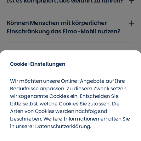
Ist es kompliziert, das Gefährt zu fahren?
Können Menschen mit körperlicher
Einschränkung das Elmo-Mobil nutzen?
Wo kann ich mich in die Bedienung
einweisen lassen?
Cookie-Einstellungen
Wir möchten unsere Online-Angebote auf Ihre
Bedürfnisse anpassen. Zu diesem Zweck setzen
So nutzen sie ein ELMO-Mobil
wir sogenannte Cookies ein. Entscheiden Sie
bitte selbst, welche Cookies Sie zulassen. Die
Arten von Cookies werden nachfolgend
beschrieben. Weitere Informationen erhalten Sie
Wie kann ich Elmo nutzen?
in unserer
Datenschutzerklärung
.