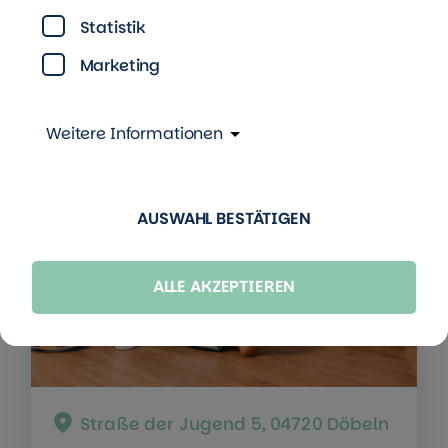
Wohnungsangebot
Statistik
Marketing
Weitere Informationen
AUSWAHL BESTÄTIGEN
ALLE AKZEPTIEREN
Straße der Jugend 5, 04720 Döbeln