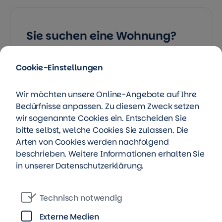
Sie suchen eine Wohnung?
Cookie-Einstellungen
Vermietung
Wir möchten unsere Online-Angebote auf Ihre
Bedürfnisse anpassen. Zu diesem Zweck setzen
wir sogenannte Cookies ein. Entscheiden Sie
bitte selbst, welche Cookies Sie zulassen. Die
Arten von Cookies werden nachfolgend
Zuhause finden!
beschrieben. Weitere Informationen erhalten Sie
in unserer
Datenschutzerklärung
.
Klicken Sie durch
unser Wohnungsangebot oder kontaktieren Sie
Technisch notwendig
einfach unser Mieterbüro.
Externe Medien