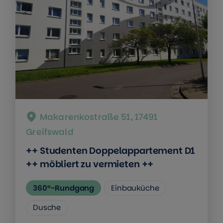
Makarenkostraße 51, 17491
Greifswald
++ Studenten Doppelappartement D1
++ möbliert zu vermieten ++
360°-Rundgang
Einbauküche
Dusche