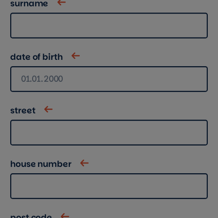
surname
date of birth
street
house number
post code