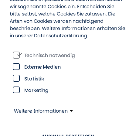
campus
at Berthold-Beitz-Platz is only ten
wir sogenannte Cookies ein. Entscheiden Sie
minutes away.
bitte selbst, welche Cookies Sie zulassen. Die
Arten von Cookies werden nachfolgend
beschrieben. Weitere Informationen erhalten Sie
Furnished and well equipped apartments
in unserer
Datenschutzerklärung
.
with kitchen, bathroom (with shower),
bedroom and living room
Technisch notwendig
Flat shares with 5 to 9 rooms
with communal
Externe Medien
kitchen, shared bathroom and lounge with
balcony
Statistik
Affordable rent
including utilities, internet
Marketing
access and TV
Launderette
with washing machines and
Weitere Informationen
dryers (coin-operated)
Bike spaces
are covered
Property manager
s are friendly and on-site