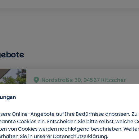
gebote
Nordstraße 30, 04567 Kitzscher
DREI ZIMMER mit BALKON
lungen
Bad mit Fenster
Badewanne
Balkon
sere Online-Angebote auf Ihre Bedürfnisse anpassen. Z
nannte Cookies ein. Entscheiden Sie bitte selbst, welche C
Zimmer
Wohnfläche
rten von Cookies werden nachfolgend beschrieben. Weite
2
3
59,77
m
rhalten Sie in unserer
Datenschutzerklärung
.