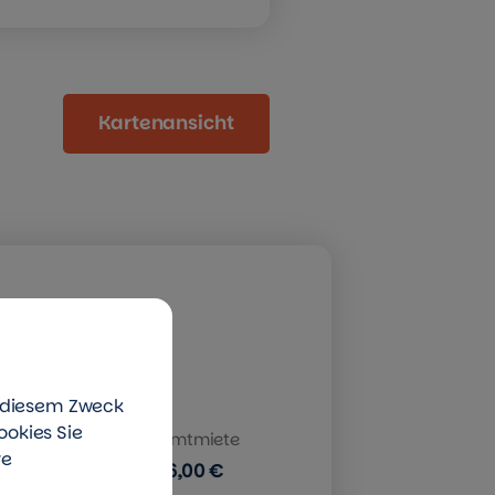
Kartenansicht
u diesem Zweck
ookies Sie
Gesamtmiete
re
536,00 €