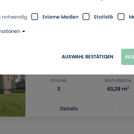
Details
h notwendig
Externe Medien
Statistik
M
mationen
Kurt-Schönfelder-Str. 8, 04567 Kitz
FAMILIENWOHNUNG in RUHIGER LAGE
AUSWAHL BESTÄTIGEN
ALL
Bad mit Fenster
Zimmer
Wohnfläche
2
3
63,28
m
Details