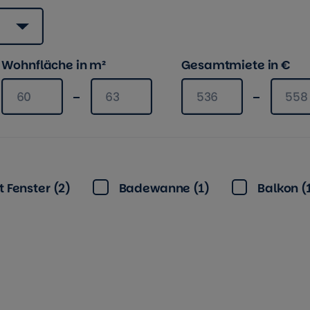
Wohnfläche in m²
Gesamtmiete in €
r maximal
Wohnfläche in m² mindestens
Wohnfläche in m² maximal
Gesamtmiete in € mi
Gesam
 Fenster (2)
Badewanne (1)
Balkon (