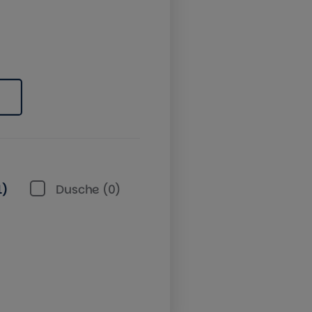
ndestens
tmiete in € maximal
1)
Dusche (0)