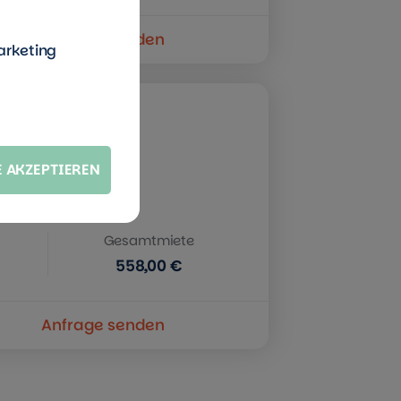
Anfrage senden
arketing
scher
E AKZEPTIEREN
Gesamtmiete
558,00 €
Anfrage senden