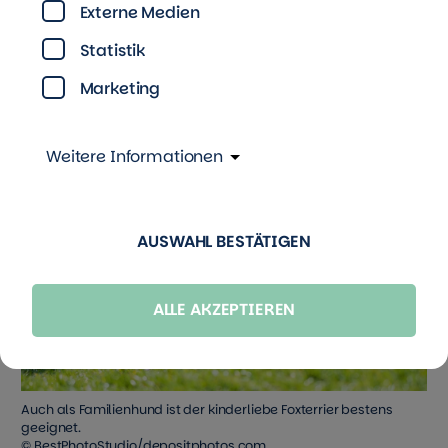
Externe Medien
noch gehalten. Inzwischen ist auch die
Schönheitslinie dazu gekommen. Foxterrier sind
Statistik
auch sehr kinderlieb und als Familienhund
Marketing
geeignet.
Weitere Informationen
AUSWAHL BESTÄTIGEN
ALLE AKZEPTIEREN
Auch als Familienhund ist der kinderliebe Foxterrier bestens
geeignet.
© BestPhotoStudio/depositphotos.com