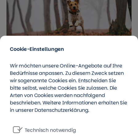
Cookie-Einstellungen
Der Foxterrier ist der perfekt Begleiter für ausgiebige
Wir möchten unsere Online-Angebote auf Ihre
Spaziergänge in der Natur.
© belyaaa/depositphotos.com
Bedürfnisse anpassen. Zu diesem Zweck setzen
wir sogenannte Cookies ein. Entscheiden Sie
bitte selbst, welche Cookies Sie zulassen. Die
Arten von Cookies werden nachfolgend
Für wen sind Foxterrier
beschrieben. Weitere Informationen erhalten Sie
geeignet?
in unserer
Datenschutzerklärung
.
Ursprünglich wurde der Foxterrier als
Jagdhund
Technisch notwendig
gezüchtet und als solcher wird er auch heute