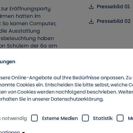
Pressebild 01
zur Eröffnungsparty
Firmen hatten im
Pressebild 02
t: So kamen Computer,
 die Ausstattung
htsbeleuchtung haben
von Schülern der 6a am
iner coolen
 All4One allen, wie
lungen
sere Online-Angebote auf Ihre Bedürfnisse anpassen. Z
r TAG Wohnen & Service
nannte Cookies ein. Entscheiden Sie bitte selbst, welche C
ewesell,
rten von Cookies werden nachfolgend beschrieben. Weite
end mit Perspektive
rhalten Sie in unserer
Datenschutzerklärung
.
 ersten Besucher am
h notwendig
Externe Medien
Statistik
M
ch-soziales
en zusammen. In
mationen