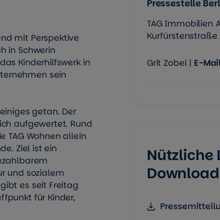
Pressestelle Berl
TAG Immobilien 
Kurfürstenstraße 8
nd mit Perspektive
h in Schwerin
as Kinderhilfswerk in
Grit Zobel |
E-Mai
ternehmen sein
einiges getan. Der
ich aufgewertet. Rund
ie TAG Wohnen allein
e. Ziel ist ein
Nützliche 
bezahlbarem
Download
ur und sozialem
ibt es seit Freitag
fpunkt für Kinder,
Pressemitteil