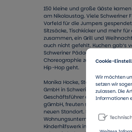
150 kleine und große Gäste kamen 
am Nikolaustag. Viele Schweriner 
Vorfeld für die Jumpers gespende
Sitzsäcke, Tischkicker und mehr für
zusammen, ein Grill und Weihnac
auch nicht gefehlt. Kuchen gab‘s 
Schweriner Pädagogium. Und mit e
Choreographie zeigte die Formation
Cookie-Einstel
Hip-Hop geht.
Wir möchten un
Monika Hocke, Standortleiterin de
setzen wir soge
GmbH in Schwerin, und Thorsten Ri
zulassen. Die A
Geschäftsführer der Jumpers – Jug
Informationen e
gGmbH, freuten sich sehr über die
neuen Standort. Seit 2014 arbeiten
Technisc
Wohnungsunternehmen und christli
Kinderhilfswerk in mehreren Städt
Weitere Infor