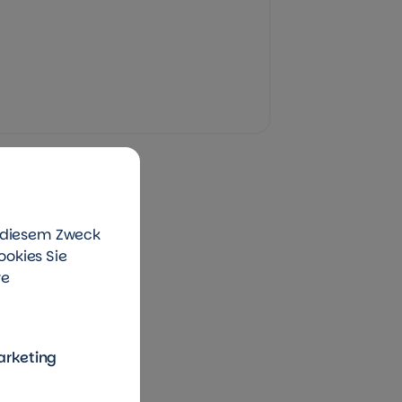
u diesem Zweck
ookies Sie
re
arketing