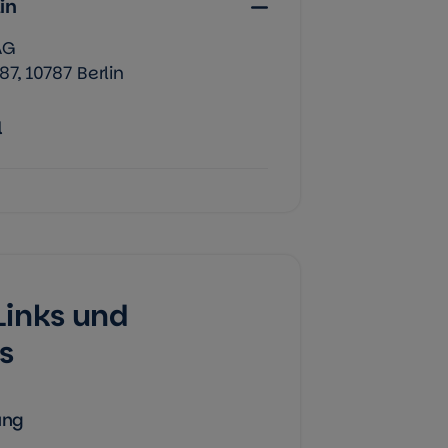
in
AG
7, 10787 Berlin
l
Links und
s
ung