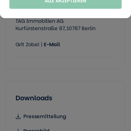
ALLE AKZEPTIEREN
Pressestelle Berlin
TAG Immobilien AG
Kurfürstenstraße 87, 10787 Berlin
Grit Zobel |
E-Mail
Downloads
Pressemitteilung