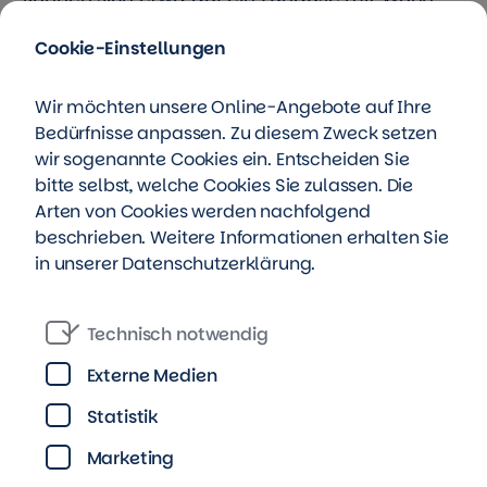
Ess-Bereich und wahlweise offener oder
Cookie-Einstellungen
separater Küche, Kinder- und Schlafzimmer
und einen schönen Balkon freuen. Keller
gehören zu jeder Wohnung dazu.
Wir möchten unsere Online-Angebote auf Ihre
Bedürfnisse anpassen. Zu diesem Zweck setzen
wir sogenannte Cookies ein. Entscheiden Sie
Über die TAG Wohnen
bitte selbst, welche Cookies Sie zulassen. Die
Arten von Cookies werden nachfolgend
Die
TAG Immobilien
AG ist ein im MDAX
beschrieben. Weitere Informationen erhalten Sie
gelistetes Immobilienunternehmen. Das
in unserer
Datenschutzerklärung
.
Immobilienportfolio des fünftgrößten
überregionalen Wohnungsunternehmens in
Technisch notwendig
Deutschland umfasst rund 88.300 Einheiten,
davon über 15.000 in Sachsen. In Plauen
Externe Medien
werden seit Juni 2020 470 Wohneinheiten
Statistik
bewirtschaftet.
Marketing
Unter der Wohnmarke
„TAG Wohnen“
stellt das