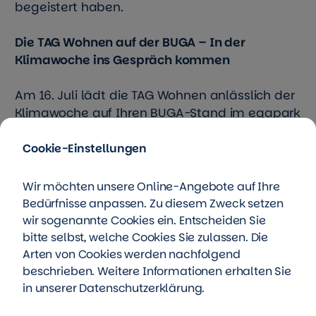
begeistert haben.
Die TAG Wohnen auf der BUGA – In der
Klimawoche ins Gespräch kommen
Am 16. Juli lädt die TAG Wohnen anlässlich der
Klimawoche auf Ihren BUGA-Stand im egapark
ein. Wie sehen grüne Fassadenmodelle der
Zukunft aus und was hat das mit Klimaschutz
Cookie-Einstellungen
zu tun? Wie treibt das große
Wohnungsunternehmen umweltfreundliche
Wir möchten unsere Online-Angebote auf Ihre
Mobilität in ihren Wohnquartieren voran? Was
Bedürfnisse anpassen. Zu diesem Zweck setzen
sind gute Beispiele für Insekten- und
wir sogenannte Cookies ein. Entscheiden Sie
Streuobstwiesen in Wohnquartieren? In der
bitte selbst, welche Cookies Sie zulassen. Die
BUGA-Klimawoche können Sie diese Themen
Arten von Cookies werden nachfolgend
direkt ansprechen. Vorbeigehen lohnt sich.
beschrieben. Weitere Informationen erhalten Sie
in unserer
Datenschutzerklärung
.