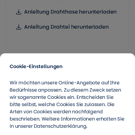
Anleitung Drahthase herunterladen
Anleitung Drahtei herunterladen
Cookie-Einstellungen
Wir möchten unsere Online-Angebote auf Ihre
Bedürfnisse anpassen. Zu diesem Zweck setzen
Richtig abgebogen: Jetzt
wir sogenannte Cookies ein. Entscheiden Sie
bitte selbst, welche Cookies Sie zulassen. Die
basteln wir Drahthasen und
Arten von Cookies werden nachfolgend
Drahteier für jeden
beschrieben. Weitere Informationen erhalten Sie
in unserer
Datenschutzerklärung
.
Geschmack