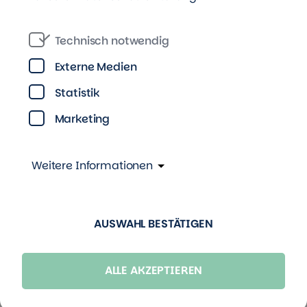
Zeitz
Technisch notwendig
FRISCH RENOVIERT und EINZUGSBEREIT
Externe Medien
Badewanne
Balkon
Statistik
Zimmer
Wohnfläche
Gesamtmiete
Marketing
2
2
48,55
m
430,00 €
Weitere Informationen
Details
Anfrage senden
AUSWAHL BESTÄTIGEN
ALLE AKZEPTIEREN