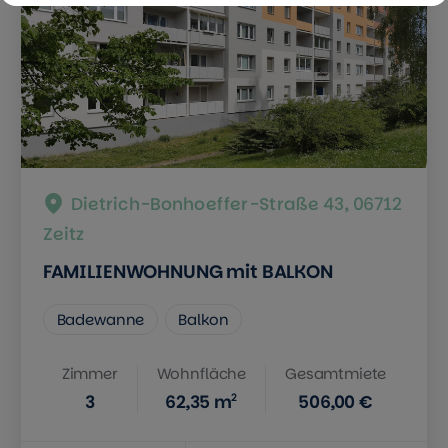
Dietrich-Bonhoeffer-Straße 43, 06712
Zeitz
FAMILIENWOHNUNG mit BALKON
Badewanne
Balkon
Zimmer
Wohnfläche
Gesamtmiete
2
3
62,35
m
506,00 €