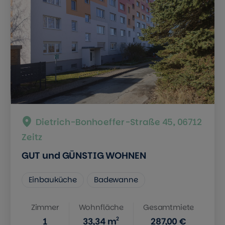
Dietrich-Bonhoeffer-Straße 45, 06712
Zeitz
GUT und GÜNSTIG WOHNEN
Einbauküche
Badewanne
Zimmer
Wohnfläche
Gesamtmiete
2
1
33,34
m
287,00 €