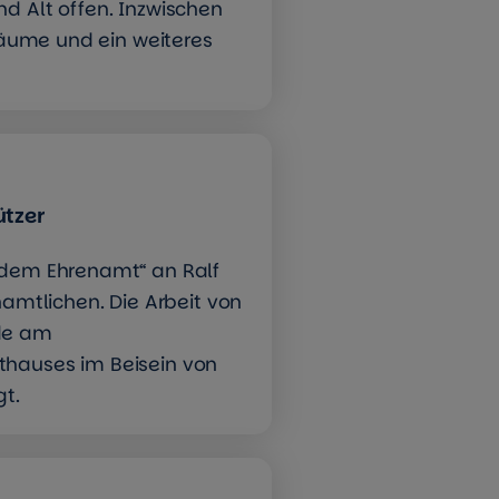
d Alt offen. Inzwischen
 Räume und ein weiteres
ützer
 dem Ehrenamt“ an Ralf
namtlichen. Die Arbeit von
rde am
thauses im Beisein von
t.