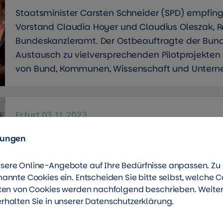
Staatsminister Carsten Schneider (SPD) empfin
Vorstand Claudia Hoyer und Claudius Oleszak, Re
Bundeskanzleramt. Der Ostbeauftragte der Bun
Austausch zu vielversprechenden Pilotprojekte
von Bund, Kommunen, Wissenschaft und Unter
Erfurt
03.11.2023
TAG Wohnen engagiert sich in Thüringen fürs
lungen
Die TAG Wohnen wurde für ihr Engagement in der
sere Online-Angebote auf Ihre Bedürfnisse anpassen. Z
den Einsatz für eine gute Nachbarschaft und für 
nannte Cookies ein. Entscheiden Sie bitte selbst, welche C
SeniorInnen und hilfebedürftige Menschen ausg
rten von Cookies werden nachfolgend beschrieben. Weite
Geschäftsführerin Claudia Hoyer wurde zur Thü
rhalten Sie in unserer
Datenschutzerklärung
.
Botschafterin ernannt.