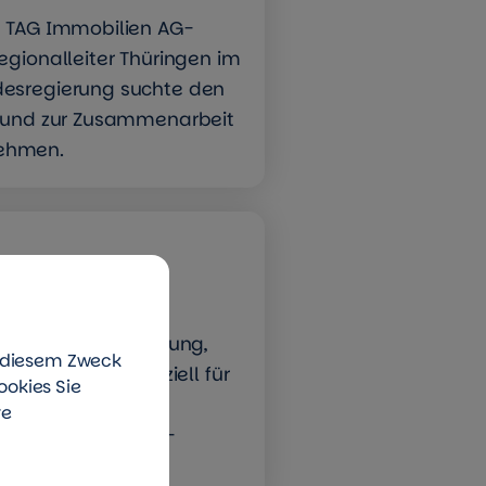
g TAG Immobilien AG-
gionalleiter Thüringen im
desregierung suchte den
n und zur Zusammenarbeit
nehmen.
 Ehrenamt
 Quartiersentwicklung,
u diesem Zweck
die Angebote speziell für
ookies Sie
ezeichnet.
re
ringer Engagement-